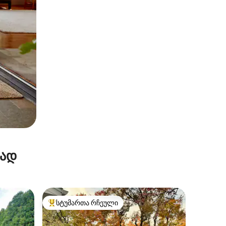
რად
სტუმართა რჩეული
არიანტი
სტუმართა რჩეული მოწინავე ვარიანტი