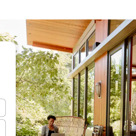
ციისთვის გამოიყენეთ კლავიშები ზემოთ/ქვემოთ მიმართული ისრებით 