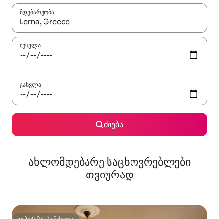
მდებარეობა
როცა შედეგები ხელმისაწვდომი გახდება, ნავიგაციისთვის გამ
შესვლა
გასვლა
ძიება
ახლომდებარე საცხოვრებლები
თვიურად