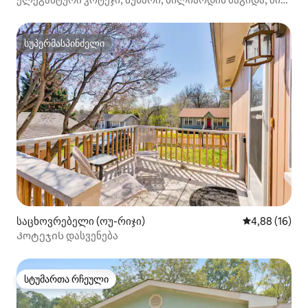
2 სტუმარი.
სუპერმასპინძელი
სუპერმასპინძელი
საცხოვრებელი (ოუ-რიჯი)
საშუალო შეფ
4,88 (16)
Კოტეჯის დასვენება
სტუმართა რჩეული
სტუმართა რჩეული