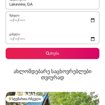
როცა შედეგები ხელმისაწვდომი გახდება, ნავიგაციისთვის გამ
შესვლა
გასვლა
ძიება
ახლომდებარე საცხოვრებლები
თვიურად
სტუმართა რჩეული
სტუმართა რჩეული მოწინავე ვარიანტი