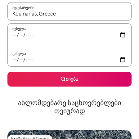
მდებარეობა
როცა შედეგები ხელმისაწვდომი გახდება, ნავიგაციისთვის გამ
შესვლა
გასვლა
ძიება
ახლომდებარე საცხოვრებლები
თვიურად