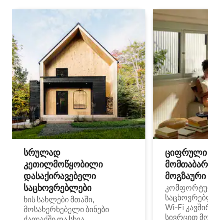
სრულად
ციფრული
კეთილმოწყობილი
მომთაბარეებ
დასაქირავებელი
მოგზაური სპ
საცხოვრებლები
კომფორტული
საცხოვრებლე
ხის სახლები მთაში,
Wi‑Fi კავშირი
მოსახერხებელი ბინები
სივრცით მობი
ქალაქში და სხვა