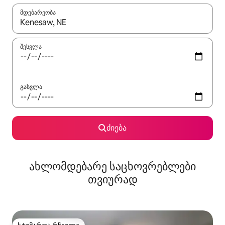
მდებარეობა
როცა შედეგები ხელმისაწვდომი გახდება, ნავიგაციისთვის გამ
შესვლა
გასვლა
ძიება
ახლომდებარე საცხოვრებლები
თვიურად