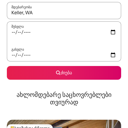
მდებარეობა
როცა შედეგები ხელმისაწვდომი გახდება, ნავიგაციისთვის გამ
შესვლა
გასვლა
ძიება
ახლომდებარე საცხოვრებლები
თვიურად