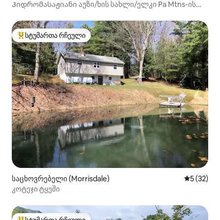
Ჰიდრომასაჟიანი აუზი/ხის სახლი/ელკი Pa Mtns-ის
შუაგულში
სტუმართა რჩეული
სტუმართა რჩეული მოწინავე ვარიანტი
საცხოვრებელი (Morrisdale)
საშუალო შ
5 (32)
კოტეჯი ტყეში