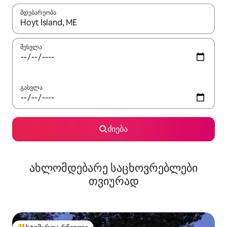
მდებარეობა
როცა შედეგები ხელმისაწვდომი გახდება, ნავიგაციისთვის გამ
შესვლა
გასვლა
ძიება
ახლომდებარე საცხოვრებლები
თვიურად