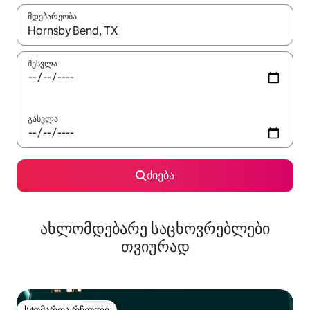
მდებარეობა
როცა შედეგები ხელმისაწვდომი გახდება, ნავიგაციისთვის გამ
შესვლა
გასვლა
ძიება
ახლომდებარე საცხოვრებლები
თვიურად