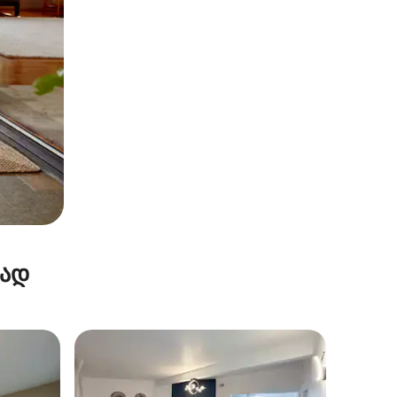
რად
არიანტი