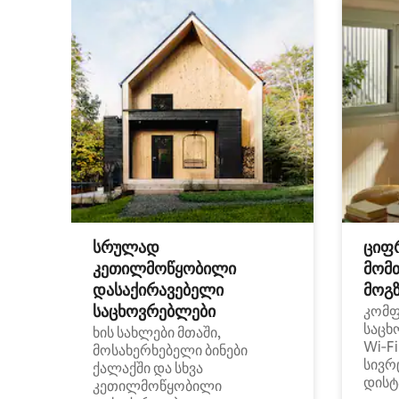
სრულად
ციფ
კეთილმოწყობილი
მომ
დასაქირავებელი
მოგზ
საცხოვრებლები
კომ
საცხ
ხის სახლები მთაში,
Wi‑F
მოსახერხებელი ბინები
სივრ
ქალაქში და სხვა
დისტ
კეთილმოწყობილი