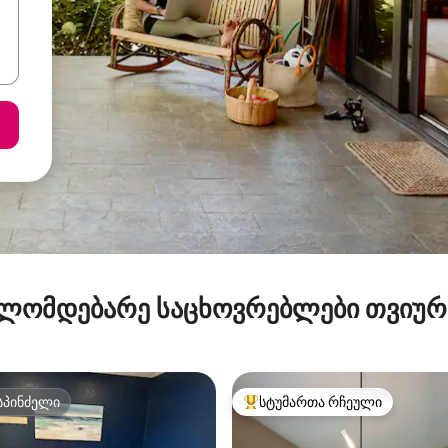
ლომდებარე საცხოვრებლები თვიუ
სპინძელი
სტუმართა რჩეული
სპინძელი
სტუმართა რჩეული მოწინავე ვ