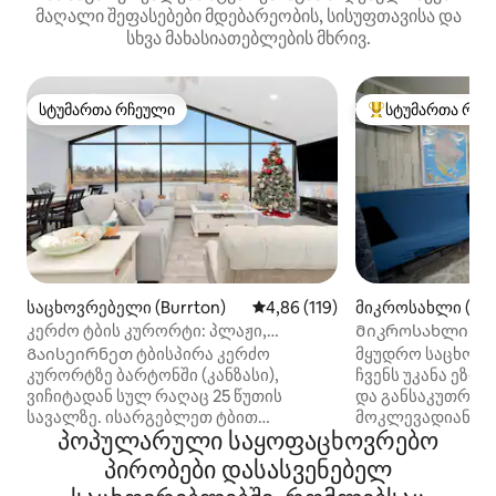
მაღალი შეფასებები მდებარეობის, სისუფთავისა და
სხვა მახასიათებლების მხრივ.
სტუმართა რჩეული
სტუმართა რჩე
სტუმართა რჩეული
სტუმართა რჩეული
საცხოვრებელი (Burrton)
საშუალო შეფასებაა 5‑დან 4,8
4,86 (119)
მიკროსახლი (Ne
კერძო ტბის კურორტი: პლაჟი,
Მიკროსახლი და
კვადროციკლები, ბილიარდი
Გაისეირნეთ ტბისპირა კერძო
მყუდრო საცხოვ
კურორტზე ბარტონში (კანზასი),
ჩვენს უკანა ეზო
ვიჩიტადან სულ რაღაც 25 წუთის
და განსაკუთრებ
სავალზე. ისარგებლეთ ტბით
მოკლევადიანი დ
პოპულარული საყოფაცხოვრებო
საცურაოდ და თევზაობისთვის,
ჯავშნებისთვის.
ბილიკებით დიუნებში
მოწყობილ ამ სა
პირობები დასასვენებელ
გადაადგილებისთვის განკუთვნილი
რომელიც იდეალ