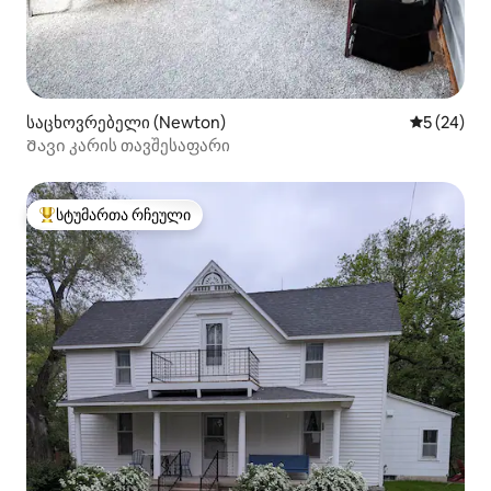
საცხოვრებელი (Newton)
საშუალო შ
5 (24)
Შავი კარის თავშესაფარი
სტუმართა რჩეული
სტუმართა რჩეული მოწინავე ვარიანტი