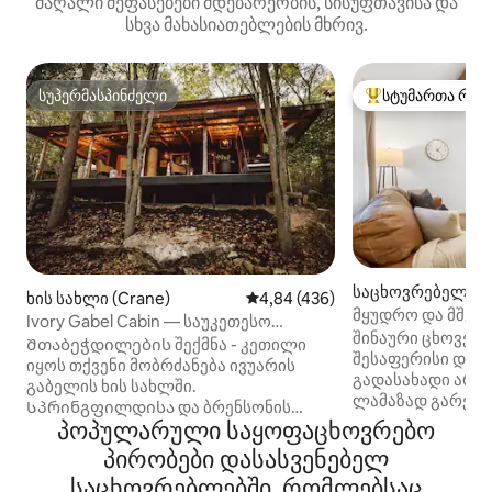
მაღალი შეფასებები მდებარეობის, სისუფთავისა და
სხვა მახასიათებლების მხრივ.
სუპერმასპინძელი
სტუმართა რჩე
სუპერმასპინძელი
სტუმართა რჩეული
საცხოვრებელი (Sp
ხის სახლი (Crane)
საშუალო შეფასებაა 5‑დან 4,8
4,84 (436)
d)
მყუდრო და მშვი
Ivory Gabel Cabin — საუკეთესო
საცხოვრებელი Hw
შინაური ცხოველ
საცხოვრებლები შუა დასავლეთში
Შთაბეჭდილების შექმნა - კეთილი
მახლობლად
შესაფერისი დას
იყოს თქვენი მობრძანება ივუარის
გადასახადი არ და
გაბელის ხის სახლში.
ლამაზად გარემო
Სპრინგფილდისა და ბრენსონის
მარტივი 2-საძინე
პოპულარული საყოფაცხოვრებო
ტერიტორიებს შორის მოქცეული ეს
საძინებლიანი ს
უნიკალური ხის სახლი
პირობები დასასვენებელ
წყნარ უბანში, H
დასასვენებლად გელით. აღმოაჩინეთ
საცხოვრებლებში, რომლებსაც
Სასადილოდან, 
ახლომდებარე საფეხმავლო და