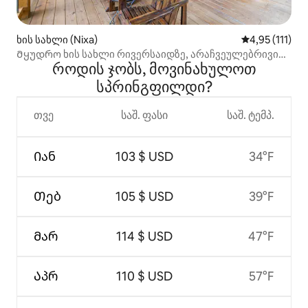
ხის სახლი (Nixa)
საშუალო შეფა
4,95 (111)
Მყუდრო ხის სახლი რივერსაიდზე, არაჩვეულებრივი
როდის ჯობს, მოვინახულოთ
ატმოსფეროთი
სპრინგფილდი?
თვე
საშ. ფასი
საშ. ტემპ.
Იან
103 $ USD
34°F
Თებ
105 $ USD
39°F
Მარ
114 $ USD
47°F
Აპრ
110 $ USD
57°F