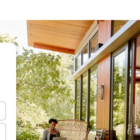
ციისთვის გამოიყენეთ კლავიშები ზემოთ/ქვემოთ მიმართული ისრებით 