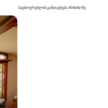
საცხოვრებლის განთავსება Airbnb‑ზე
ან შეხებისა თუ თითის გასმის ჟესტები.