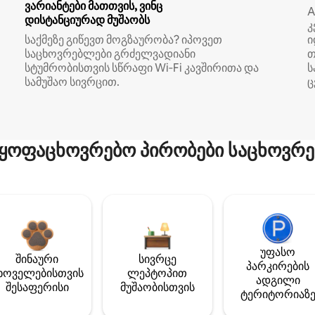
ვარიანტები მათთვის, ვინც
A
დისტანციურად მუშაობს
კ
საქმეზე გიწევთ მოგზაურობა? იპოვეთ
ი
საცხოვრებლები გრძელვადიანი
თ
სტუმრობისთვის სწრაფი Wi‑Fi კავშირითა და
ს
სამუშაო სივრცით.
ც
ყოფაცხოვრებო პირობები საცხოვრე
უფასო
შინაური
სივრცე
პარკირების
ხოველებისთვის
ლეპტოპით
ადგილი
შესაფერისი
მუშაობისთვის
ტერიტორიაზ