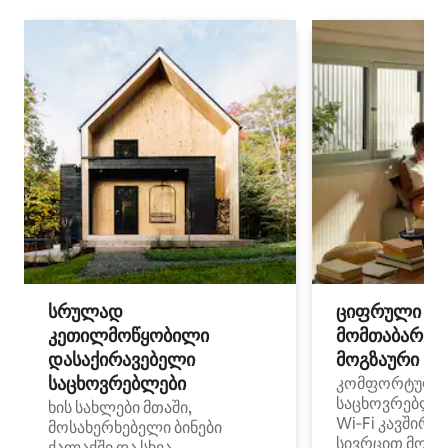
სრულად
ციფრული
კეთილმოწყობილი
მომთაბარეებ
დასაქირავებელი
მოგზაური სპ
საცხოვრებლები
კომფორტული
საცხოვრებლე
ხის სახლები მთაში,
Wi‑Fi კავშირი
მოსახერხებელი ბინები
სივრცით მობი
ქალაქში და სხვა