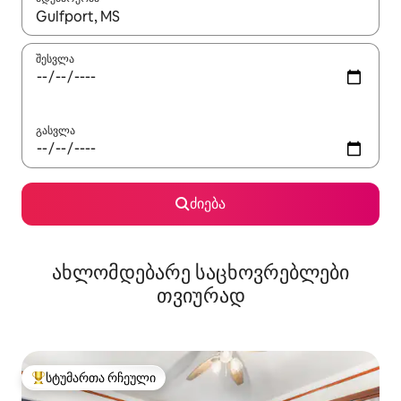
როცა შედეგები ხელმისაწვდომი გახდება, ნავიგაციისთვის გამ
შესვლა
გასვლა
ძიება
ახლომდებარე საცხოვრებლები
თვიურად
სტუმართა რჩეული
სტუმართა რჩეული მოწინავე ვარიანტი