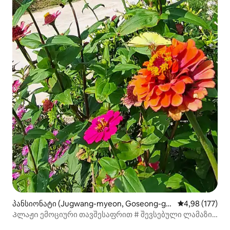
პანსიონატი (Jugwang-myeon, Goseong-gu
საშუალო შეფა
4,98 (177)
n)
Პლაჟი ემოციური თავშესაფრით # შევსებული ლამაზი
ბაღი # 3 წუთი ფეხით # Sunrise # Pine forest