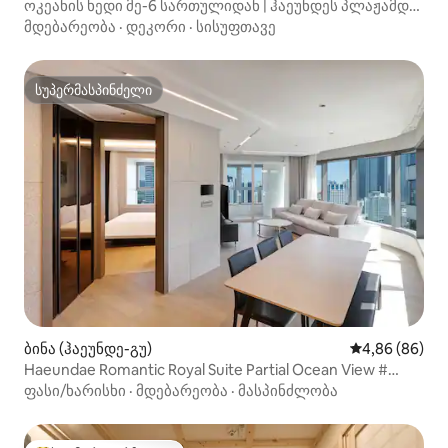
ოკეანის ხედი მე-6 სართულიდან | ჰაეუნდეს პლაჟამდე
10 წამის სავალზე [უფასო აქცია ცხელი აბაზანით]
მდებარეობა
·
დეკორი
·
სისუფთავე
ოჯახური/წყვილების მოგზაურობა|საბარგო უფასოდ
სუპერმასპინძელი
სუპერმასპინძელი
ბინა (ჰაეუნდე-გუ)
საშუალო შეფა
4,86 (86)
Haeundae Romantic Royal Suite Partial Ocean View #
Haeundae Beach # 4 ~ 6-person room # Self-catering #
ფასი/ხარისხი
·
მდებარეობა
·
მასპინძლობა
Jacuzzi healing