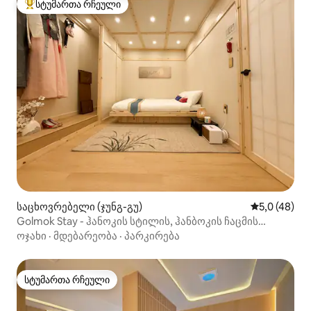
სტუმართა რჩეული
სტუმართა რჩეული მოწინავე ვარიანტი
საცხოვრებელი (ჯუნგ-გუ)
საშუალო შე
5,0 (48)
Golmok Stay - ჰანოკის სტილის, ჰანბოკის ჩაცმის
შესაძლებლობის მქონე საცხოვრებელი, ნამფო-დონი,
ოჯახი
·
მდებარეობა
·
პარკირება
ღამის ბაზრიდან 5 წუთის სავალზე
სტუმართა რჩეული
სტუმართა რჩეული