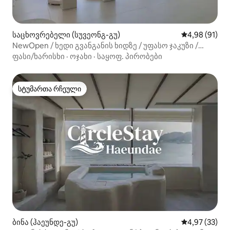
საცხოვრებელი (სუვეონგ-გუ)
საშუალო შეფ
4,98 (91)
NewOpen / ხედი გვანგანის ხიდზე / უფასო ჯაკუზი /
ღვინო
ფასი/ხარისხი
·
ოჯახი
·
საყოფ. პირობები
სტუმართა რჩეული
სტუმართა რჩეული
ბინა (ჰაეუნდე-გუ)
საშუალო შეფა
4,97 (33)