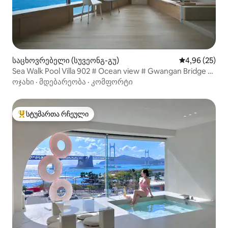
საცხოვრებელი (სუვეონგ-გუ)
საშუალო შეფა
4,96 (25)
Sea Walk Pool Villa 902 # Ocean view # Gwangan Bridge #
Gamseong accommodation # Busan trip # ocean
ოჯახი
·
მდებარეობა
·
კომფორტი
სტუმართა რჩეული
სტუმართა რჩეული მოწინავე ვარიანტი