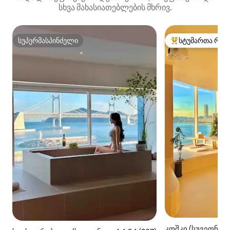
სხვა მახასიათებლების მხრივ.
სუპერმასპინძელი
სტუმართა რჩე
სუპერმასპინძელი
სტუმართა რჩეული
კოშკი (სუვეონგ-გ