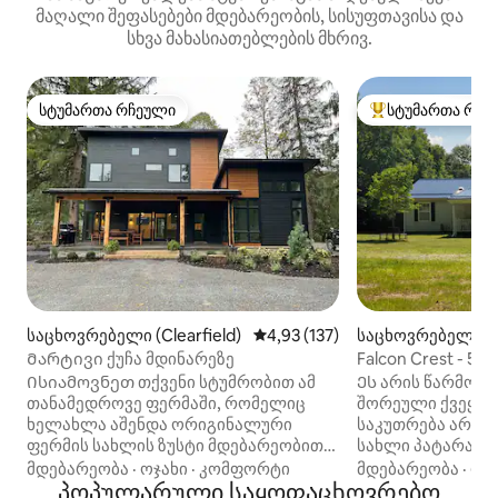
მაღალი შეფასებები მდებარეობის, სისუფთავისა და
სხვა მახასიათებლების მხრივ.
სტუმართა რჩეული
სტუმართა რჩე
სტუმართა რჩეული
სტუმართა რჩეული
საცხოვრებელი (Clearfield)
საშუალო შეფასებაა 5‑დან 4,9
4,93 (137)
საცხოვრებელი (M
Მარტივი ქუჩა მდინარეზე
Falcon Crest - 5 
Ისიამოვნეთ თქვენი სტუმრობით ამ
Ეს არის წარმოუ
თანამედროვე ფერმაში, რომელიც
შორეული ქვეყნი
ხელახლა აშენდა ორიგინალური
საკუთრება არის
ფერმის სახლის ზუსტი მდებარეობით
სახლი პატარა წი
1903 წლიდან! Დაისვენეთ დიდ
ვერანდით და 3 ჰ
მდებარეობა
·
ოჯახი
·
კომფორტი
მდებარეობა
·
ოჯ
საკუთრებაში მდინარე სუსკეჰანას
პოპულარული საყოფაცხოვრებო
ხედებით. Სახლი