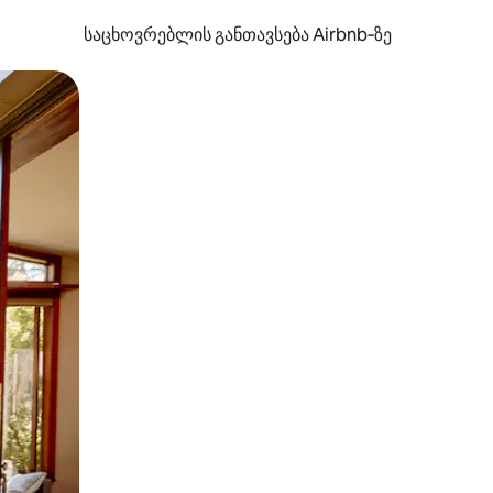
საცხოვრებლის განთავსება Airbnb‑ზე
ან შეხებისა თუ თითის გასმის ჟესტები.