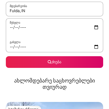
მდებარეობა
როცა შედეგები ხელმისაწვდომი გახდება, ნავიგაციისთვის გამ
შესვლა
გასვლა
ძიება
ახლომდებარე საცხოვრებლები
თვიურად