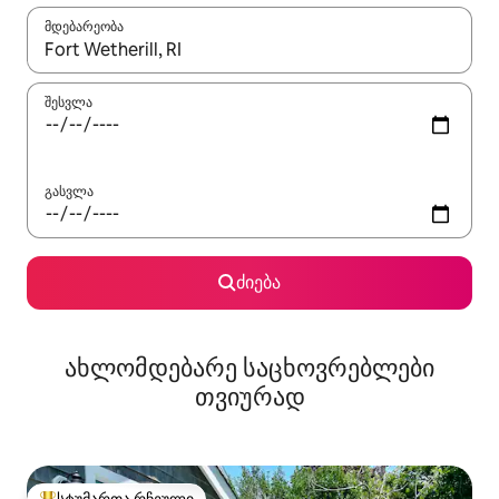
მდებარეობა
როცა შედეგები ხელმისაწვდომი გახდება, ნავიგაციისთვის გამ
შესვლა
გასვლა
ძიება
ახლომდებარე საცხოვრებლები
თვიურად