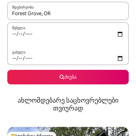
მდებარეობა
როცა შედეგები ხელმისაწვდომი გახდება, ნავიგაციისთვის გამ
შესვლა
გასვლა
ძიება
ახლომდებარე საცხოვრებლები
თვიურად