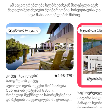
ამ საცხოვრებლებს სტუმრებისგან მიღებული აქვს
მაღალი შეფასებები მდებარეობის, სისუფთავისა და
სხვა მახასიათებლების მხრივ.
სტუმართა რჩეული
სტუმართა რჩეულ
სტუმართა რჩეული
სტუმართა რჩეულ
კოტეჯი (გლედები)
საშუალო შეფასებაა 5‑დან 4,9
4,98 (179)
Საიფრესის კოტეჯი!
Კეთილი იყოს თქვენი მობრძანება
Cypress-ის კოტეჯში! Სახლი,
საცხოვრებელი (K
რომელიც შექმნილია სპორცმენებისა
o)
Პატარა სახლი წყ
და ბუნების მოყვარულებთან ერთად.
ხედები | გემბანი |
მანატის ხეობის 
Მიუხედავად იმისა, თქვენ
მდებარეობს ეს 