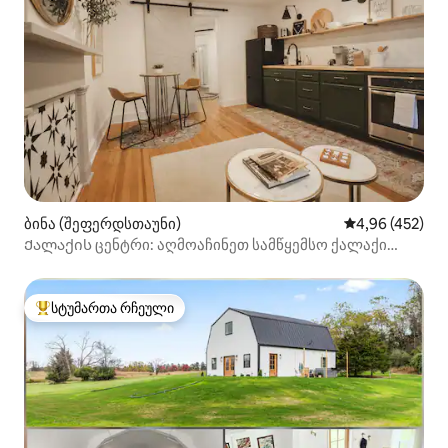
ბინა (შეფერდსთაუნი)
საშუალო შეფას
4,96 (452)
Ქალაქის ცენტრი: აღმოაჩინეთ სამწყემსო ქალაქი
მყუდრო 1br apar-დან
სტუმართა რჩეული
სტუმართა რჩეული მოწინავე ვარიანტი