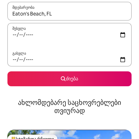
მდებარეობა
როცა შედეგები ხელმისაწვდომი გახდება, ნავიგაციისთვის გამ
შესვლა
გასვლა
ძიება
ახლომდებარე საცხოვრებლები
თვიურად