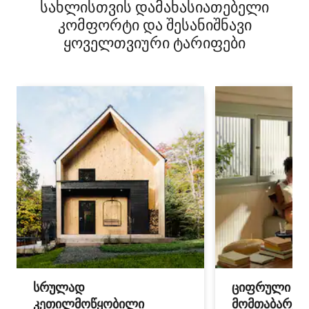
სახლისთვის დამახასიათებელი
კომფორტი და შესანიშნავი
ყოველთვიური ტარიფები
სრულად
ციფრული
კეთილმოწყობილი
მომთაბარეებ