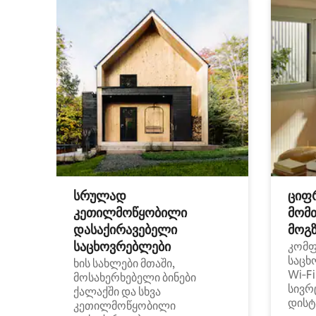
სრულად
ციფ
კეთილმოწყობილი
მომ
დასაქირავებელი
მოგზ
საცხოვრებლები
კომ
საცხ
ხის სახლები მთაში,
Wi‑F
მოსახერხებელი ბინები
სივრ
ქალაქში და სხვა
დისტ
კეთილმოწყობილი