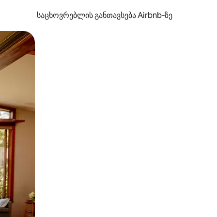
საცხოვრებლის განთავსება Airbnb‑ზე
ან შეხებისა თუ თითის გასმის ჟესტები.