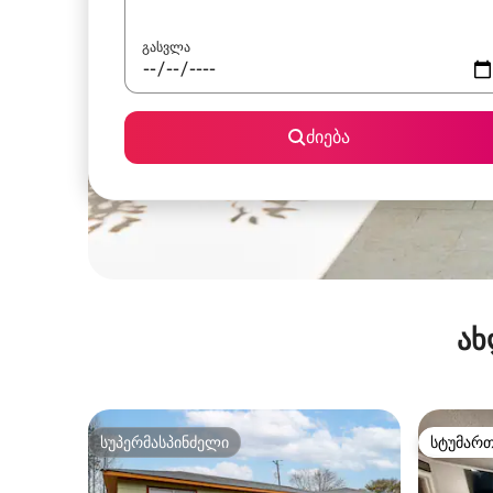
გასვლა
ძიება
ახ
სუპერმასპინძელი
სტუმარ
სუპერმასპინძელი
სტუმარ