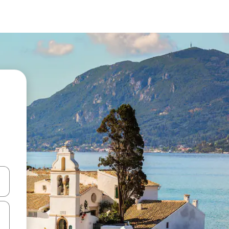
ციისთვის გამოიყენეთ კლავიშები ზემოთ/ქვემოთ მიმართული ისრებით 