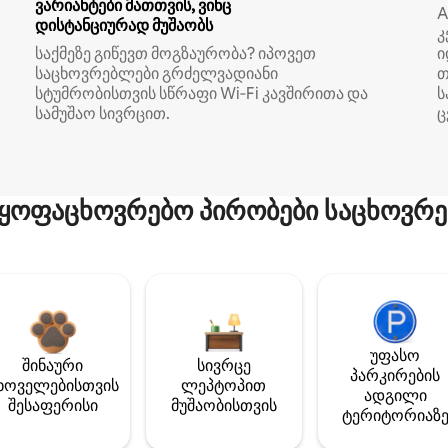
ვარიანტები მათთვის, ვინც
A
დისტანციურად მუშაობს
კ
საქმეზე გიწევთ მოგზაურობა? იპოვეთ
ი
საცხოვრებლები გრძელვადიანი
თ
სტუმრობისთვის სწრაფი Wi‑Fi კავშირითა და
ს
სამუშაო სივრცით.
ც
ყოფაცხოვრებო პირობები საცხოვრე
უფასო
შინაური
სივრცე
პარკირების
ხოველებისთვის
ლეპტოპით
ადგილი
შესაფერისი
მუშაობისთვის
ტერიტორიაზ