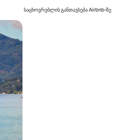
საცხოვრებლის განთავსება Airbnb‑ზე
ან შეხებისა თუ თითის გასმის ჟესტები.