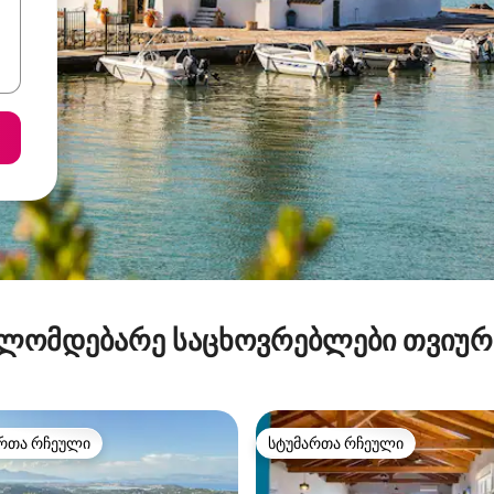
ლომდებარე საცხოვრებლები თვიუ
რთა რჩეული
სტუმართა რჩეული
ა რჩეული მოწინავე ვარიანტი
სტუმართა რჩეული