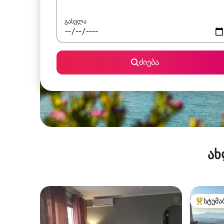
გასვლა
ძიება
ახ
სტუმა
სტუმართ