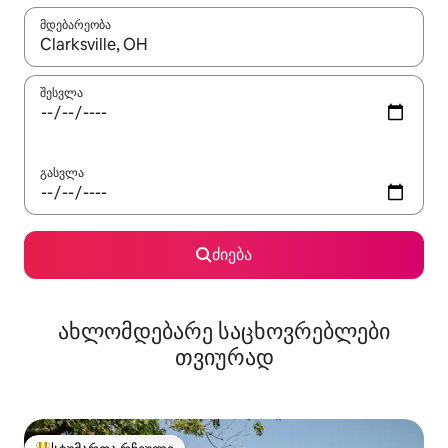
მდებარეობა
როცა შედეგები ხელმისაწვდომი გახდება, ნავიგაციისთვის გამ
შესვლა
გასვლა
ძიება
ახლომდებარე საცხოვრებლები
თვიურად