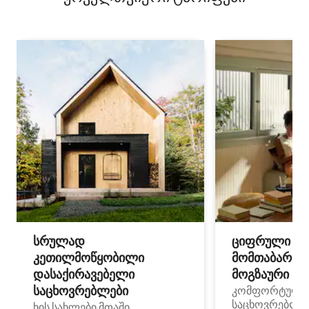
სრულად
ციფრული
კეთილმოწყობილი
მომთაბარეებ
დასაქირავებელი
მოგზაური სპ
საცხოვრებლები
კომფორტული
საცხოვრებლე
ხის სახლები მთაში,