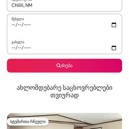
როცა შედეგები ხელმისაწვდომი გახდება, ნავიგაციისთვის გამ
შესვლა
გასვლა
ძიება
ახლომდებარე საცხოვრებლები
თვიურად
სტუმართა რჩეული
სტუმართა რჩეული