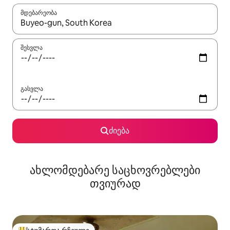
მდებარეობა
როცა შედეგები ხელმისაწვდომი გახდება, ნავიგაციისთვის გამ
შესვლა
გასვლა
ძიება
ახლომდებარე საცხოვრებლები
თვიურად