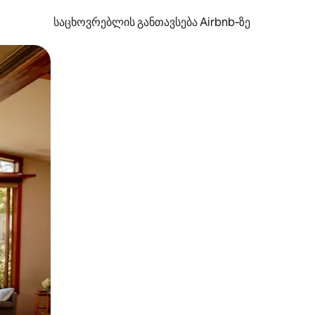
საცხოვრებლის განთავსება Airbnb‑ზე
ან შეხებისა თუ თითის გასმის ჟესტები.