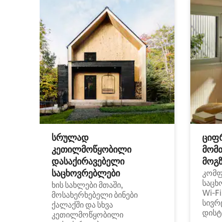
სრულად
ციფ
კეთილმოწყობილი
მომ
დასაქირავებელი
მოგზ
საცხოვრებლები
კომ
საცხ
ხის სახლები მთაში,
Wi‑F
მოსახერხებელი ბინები
სივრ
ქალაქში და სხვა
დისტ
კეთილმოწყობილი