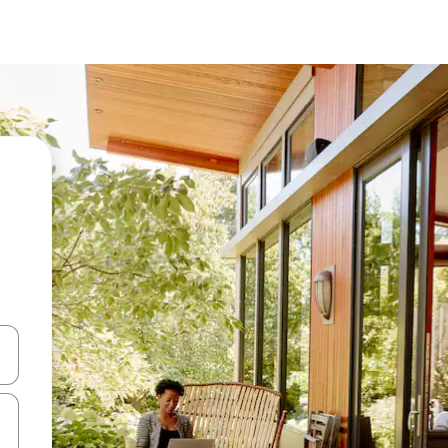
ციისთვის გამოიყენეთ კლავიშები ზემოთ/ქვემოთ მიმართული ისრებით 