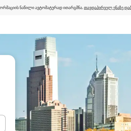
ორმაციის ნაწილი ავტომატურად ითარგმნა. 
თავდაპირველ ენაზე და
ციისთვის გამოიყენეთ კლავიშები ზემოთ/ქვემოთ მიმართული ისრებით 