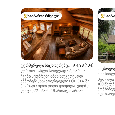
სტუმართა რჩეული
სტუმა
სტუმართა რჩეული მოწინავე ვარიანტი
სტუმართ
ფერმერული საცხოვრებე
საშუალო შეფასებაა 5‑
4,98 (104)
საცხოვრ
ლი (Allentown)
ფართო სახლი სოფლად * ბუხარი *
მომხიბლ
კერძო
ჩვენი სტუმრები ამას საუკეთესოდ
Კეთილი ი
ამბობენ: „საცხოვრებელი FOBOTA‑ში
100 წელზ
ბევრად უფრო დიდი ყოფილა, ვიდრე
მომხიბვ
ფოტოებზე ჩანს!“ მართალი არიან!
მდებარეო
გაემგზავრეთ FOBOTA‑ში, მშვიდ
Peddlers
13‑აკრიან ფერმაზე, სადაც მუშაობენ
განახლე
ცხენები და სადაც კომფორტი
დახვეწილ
შერწყმულია სოფლის ხიბლთან. ჩვენი
აღჭურვი