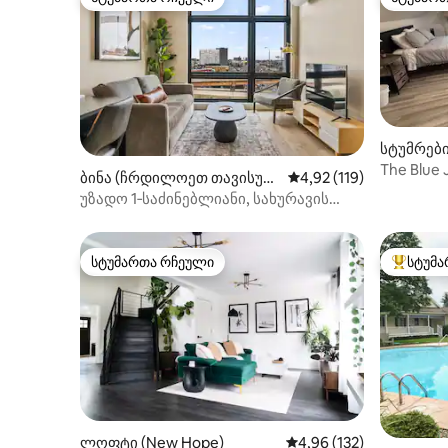
სტუმართა რჩეული
სტუმარ
სტუმრებ
milton To
The Blue 
ბინა (ჩრდილოეთ თავისუფ
საშუალო შეფასებაა 5‑
4,92 (119)
ორი ადა
ლებები)
უზადო 1‑საძინებლიანი, სახურავის
ტერასით|ძველი ქალაქი|პრემიუმ ხედი
სტუმართა რჩეული
სტუმა
სტუმართა რჩეული
სტუმართ
ლოფტი (New Hope)
საშუალო შეფასებაა 5‑
4,96 (132)