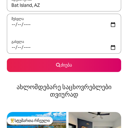
როცა შედეგები ხელმისაწვდომი გახდება, ნავიგაციისთვის გამ
შესვლა
გასვლა
ძიება
ახლომდებარე საცხოვრებლები
თვიურად
სტუმართა რჩეული
სტუმართა რჩეული მოწინავე ვარიანტი