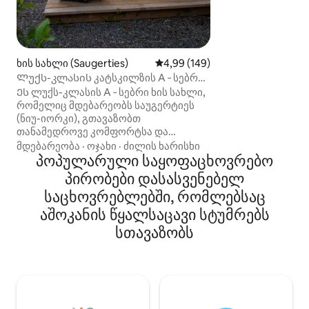
Tree House არის
ხელოვნების ნიმ
შექმნილია მფლ
არქიტექტორების 
ეფუძნება ბუნებრ
ხის სახლი (Saugerties)
საშუალო შეფასებაა 5‑დან 4,9
4,99 (149)
ეკოლოგიურად შ
Ლუქს-კლასის კატსკილზის A ‑ სებრი
ტექნოლოგიის ო
ხის სახლი | ჰიდრომასაჟიანი აუზი და
Ეს ლუქს-კლასის A ‑ სებრი ხის სახლი,
ინოვაციურ შერწყ
საუნა
რომელიც მდებარეობს საუგერტიეს
ბედნიერ და ჯან
(ნიუ-იორკი), გთავაზობთ
სივრცეს. Boulder Tree House
თანამედროვე კომფორტსა და
იდეალურია წყვი
ბუნებრივ სილამაზეს. Ვუდსტოკიდან
მდებარეობა
·
ოჯახი
·
ძილის ხარისხი
ეძებს საინტერეს
სულ რაღაც 10 წუთის სავალზე და ნიუ-
პოპულარული საყოფაცხოვრებო
უნიკალურ შთაბე
იორკიდან (ნიუ ‑ ჯორჯიის შტატი) 2
პირობები დასასვენებელ
შესაძლებელია მე
საათის სავალზე. პრემიუმ კლასის
განთავსებაც.
საცხოვრებლებში, რომლებსაც
ორსაწოლი Casper‑ის მატრასებით,
Breville‑ის ესპრესო‑მანქანით,
აშოკანის წყალსაცავი სტუმრებს
4K‑პროექტორით, კოცონის დასანთები
სთავაზობს
ადგილით, გრილით, კედრის ხით
გათბობილი ჰიდრომასაჟიანი აუზითა
და საუნით. Ძაღლებისთვის
შესაფერისი! მყუდრო და ელეგანტური
დასვენება ლაშქრობასთან,
თხილამურებთან და საუკეთესო