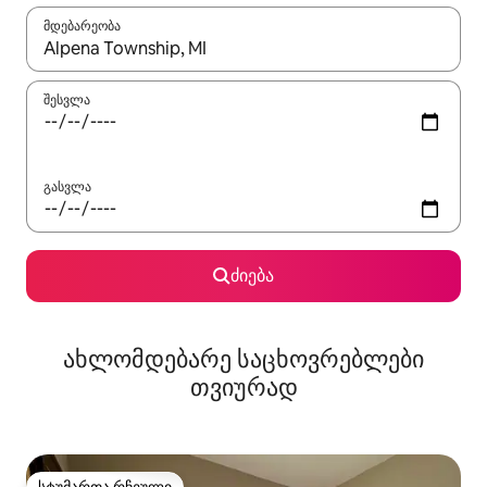
მდებარეობა
როცა შედეგები ხელმისაწვდომი გახდება, ნავიგაციისთვის გამ
შესვლა
გასვლა
ძიება
ახლომდებარე საცხოვრებლები
თვიურად