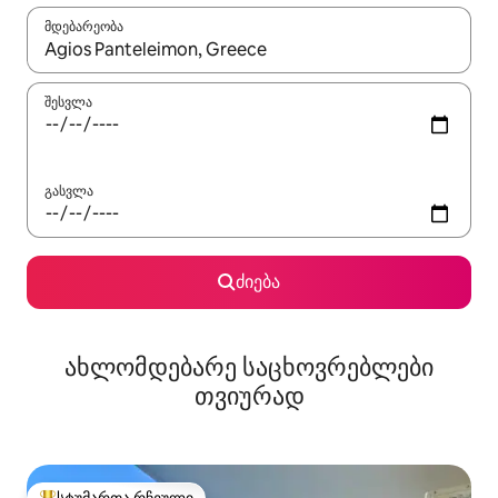
მდებარეობა
როცა შედეგები ხელმისაწვდომი გახდება, ნავიგაციისთვის გამ
შესვლა
გასვლა
ძიება
ახლომდებარე საცხოვრებლები
თვიურად