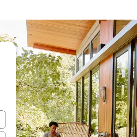
ციისთვის გამოიყენეთ კლავიშები ზემოთ/ქვემოთ მიმართული ისრებით 