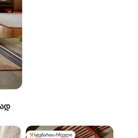
რად
სტუმართა რჩეული
არიანტი
სტუმართა რჩეული მოწინავე ვარიანტი