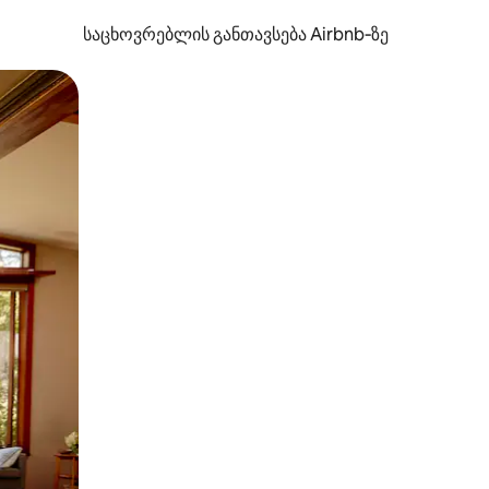
საცხოვრებლის განთავსება Airbnb‑ზე
ან შეხებისა თუ თითის გასმის ჟესტები.