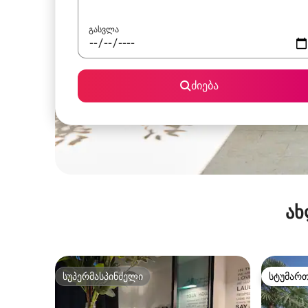
გასვლა
ძიება
ახ
სუპერმასპინძელი
სტუმარ
სუპერმასპინძელი
სტუმარ