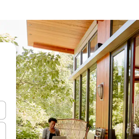
ციისთვის გამოიყენეთ კლავიშები ზემოთ/ქვემოთ მიმართული ისრებით 