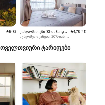
ილვა
საშუალო შეფასებაა 5‑დან 5, 8 მიმოხილვა
5 (8)
კონდომინიუმი (Khet Bang K
საშუალო შეფასებაა 
4,78 (41)
hae)
სუპერშეთავაზება: 20%‑იანი
ფასდაკლება, 900 ₽ ღამეზე,
1 საძინებელი, მყუდრო, @Phetkasemt
 ყოველთვიური ტარიფები