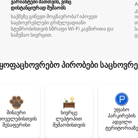
ვარიანტები მათთვის, ვინც
A
დისტანციურად მუშაობს
კ
საქმეზე გიწევთ მოგზაურობა? იპოვეთ
ი
საცხოვრებლები გრძელვადიანი
თ
სტუმრობისთვის სწრაფი Wi‑Fi კავშირითა და
ს
სამუშაო სივრცით.
ც
ყოფაცხოვრებო პირობები საცხოვრე
უფასო
შინაური
სივრცე
პარკირების
ხოველებისთვის
ლეპტოპით
ადგილი
შესაფერისი
მუშაობისთვის
ტერიტორიაზ