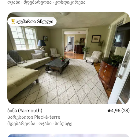
ოჯახი
·
მდებარეობა
·
კონდიცირება
სტუმართა რჩეული
სტუმართა რჩეული მოწინავე ვარიანტი
ბინა (Yarmouth)
საშუალო შეფა
4,96 (28)
Პარკსაიდი Pied-à-terre
მდებარეობა
·
ოჯახი
·
სიზუსტე