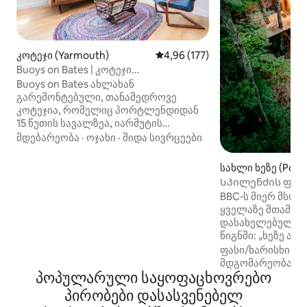
კოტეჯი (Yarmouth)
საშუალო შეფასებაა 5‑დან 4,9
4,96 (177)
Buoys on Bates | კოტეჯი
წყვილებისთვის პორტლენდთან
Buoys on Bates ახლახან
გარემონტებული, თანამედროვე
კოტეჯია, რომელიც პორტლენდიდან
15 წუთის სავალზეა, იარმუტის
ისტორიული მთავარი ქუჩიდან კი
მდებარეობა
·
ოჯახი
·
შიდა სივრცეები
რამდენიმე წუთის სავალზე.
მოგესალმებით სუფთა, კარგად
სახლი ხეზე (Pown
განათებულ საცხოვრებელში, სადაც
Სპილენძის ფოქს
არის სრულად აღჭურვილი
BBC‑ს მიერ მსოფ
სამზარეულო, 350 მბიტი/წმ სიჩქარის
ყველაზე შთამბეჭ
სწრაფი Wi‑Fi, პრემიუმ‑კლასის
დასახელებული წარმოდგენილია
ორადგილიანი საწოლი Tuft & Needle,
წიგნში: „ხეზე აშ
სარეცხი‑საშრობი მანქანა, ეფექტური
თანამედროვე სა
ფასი/ხარისხი
·
მ
კონდიციონერი და მე‑2 დონის
გამომცემლობა Taschen 
მდგომარეობა
დამტენი ელექტრომობილისთვის
პოპულარული საყოფაცხოვრებო
2025 წელს სურვი
პირდაპირ კართან. ფეხით მიდით
ყველაზე ხშირად
მაღაზიებამდე, რესტორნებამდე და
პირობები დასასვენებელ
საცხოვრებელი მენში! მეწ
როიალ‑რივერამდე, შემდეგ კი