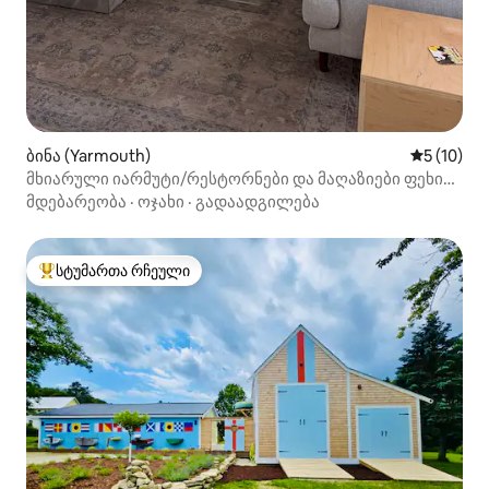
ბინა (Yarmouth)
საშუალო შ
5 (10)
მხიარული იარმუტი/რესტორნები და მაღაზიები ფეხით
სავალ მანძილზე
მდებარეობა
·
ოჯახი
·
გადაადგილება
სტუმართა რჩეული
სტუმართა რჩეული მოწინავე ვარიანტი