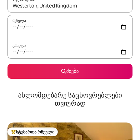
როცა შედეგები ხელმისაწვდომი გახდება, ნავიგაციისთვის გამ
შესვლა
გასვლა
ძიება
ახლომდებარე საცხოვრებლები
თვიურად
სტუმართა რჩეული
სტუმართა რჩეული მოწინავე ვარიანტი