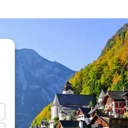
ციისთვის გამოიყენეთ კლავიშები ზემოთ/ქვემოთ მიმართული ისრებით 