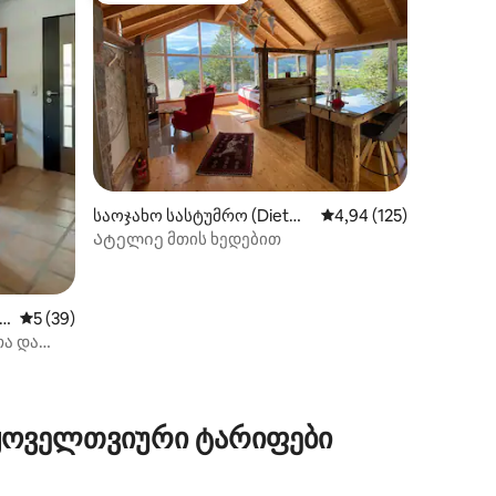
ილვა
საოჯახო სასტუმრო (Dietm
საშუალო შეფასებაა 5
4,94 (125)
annsdorf bei Trieben)
Ატელიე მთის ხედებით
le
საშუალო შეფასებაა 5‑დან 5, 39 მიმოხილვა
5 (39)
თა და
 ყოველთვიური ტარიფები