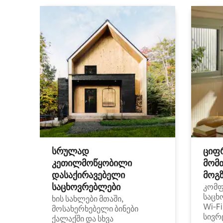
სრულად
ციფ
კეთილმოწყობილი
მომ
დასაქირავებელი
მოგზ
საცხოვრებლები
კომ
საცხ
ხის სახლები მთაში,
Wi‑F
მოსახერხებელი ბინები
სივრ
ქალაქში და სხვა