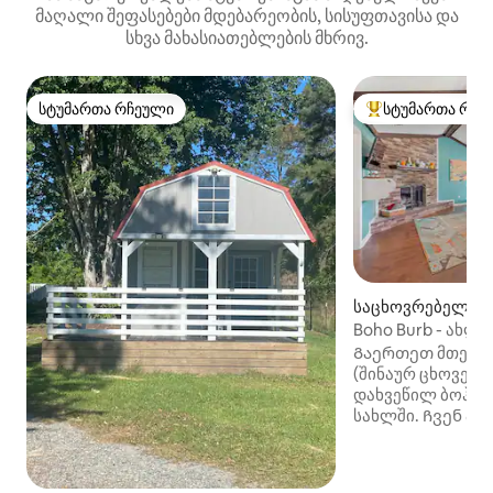
მაღალი შეფასებები მდებარეობის, სისუფთავისა და
სხვა მახასიათებლების მხრივ.
სტუმართა რჩეული
სტუმართა რჩე
სტუმართა რჩეული
სტუმართა რჩეული
საცხოვრებელი (Hi
Boho Burb - ახ
ოთახითა და რე
Გაერთეთ მთელ 
(შინაურ ცხოველე
დახვეწილ ბოჰემ
სახლში. Ჩვენ ახ
რამდენიმე მოსა
ადგილთან, მათ 
საყიდლებთან, რ