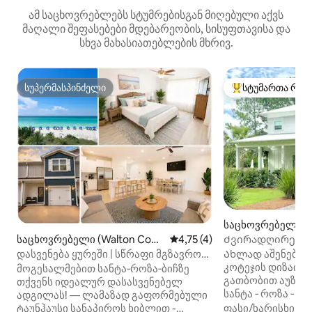
ამ საცხოვრებლებს სტუმრებისგან მიღებული აქვს
მაღალი შეფასებები მდებარეობის, სისუფთავისა და
სხვა მახასიათებლების მხრივ.
სუპერმასპინძელი
სტუმართა რჩე
სუპერმასპინძელი
სტუმართა რჩეული
საცხოვრებელი (S
a Beach)
Ძვირადღირებულ
საცხოვრებელი (Walton Coun
საშუალო შეფასებაა 5‑დან 4
4,75 (4)
პირადი აუზი და
ty)
Ახლად აშენებულ
დასვენება ყურეში | სწრაფი მგზავრობა
კოტეჯის დიზაინი
პლაჟამდე | 6‑ადგილიანი
მოგესალმებით სანტა‑როზა‑ბიჩზე
გათბობით აუზით
თქვენს იდეალურ დასასვენებელ
სანტა ‑ როზა ‑ ბი
ადგილას! — ლამაზად გაფორმებული
მოშორებით. Ეს პ
ფასი/ხარისხი
·
ო
ტაუნჰაუსი სანაპიროს ხიბლით -