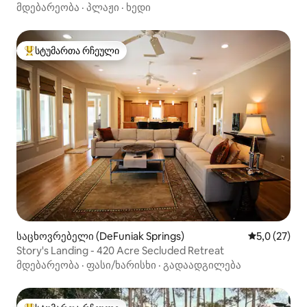
რამსგეიტ-ჰარბორში
მდებარეობა
·
პლაჟი
·
ხედი
სტუმართა რჩეული
სტუმართა რჩეული მოწინავე ვარიანტი
საცხოვრებელი (DeFuniak Springs)
საშუალო შე
5,0 (27)
Story's Landing - 420 Acre Secluded Retreat
მდებარეობა
·
ფასი/ხარისხი
·
გადაადგილება