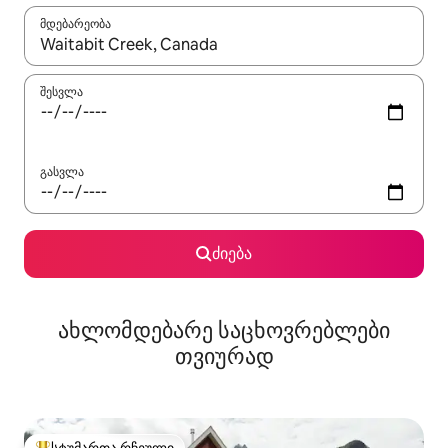
მდებარეობა
როცა შედეგები ხელმისაწვდომი გახდება, ნავიგაციისთვის გამ
შესვლა
გასვლა
ძიება
ახლომდებარე საცხოვრებლები
თვიურად