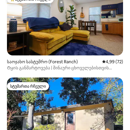
სტუმართა რჩეული მოწინავე ვარიანტი
საოჯახო სასტუმრო (Forest Ranch)
საშუალო შეფა
4,99 (72)
Ტყის განმარტოვება | შინაური ცხოველებისთვის
შესაფერისი, ჩიკოსა და ლასენთან ახლოს
სტუმართა რჩეული
სტუმართა რჩეული