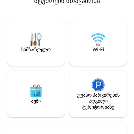
სტუმრებს სთავაზობს
ცხოველებისთვის, ჯგუფებისთვის ან
საოცარი გამძლე
ბავშვებისთვის. Თუ თქვენთვის
შთამაგონებელი იმედი. ს
მისაღებია უცნაური,
სრულად აღჭურვი
არასრულყოფილი, აუ ბუნებრივი და
კერძების მოსამზადებლ
„ველური“ (გველებისა და ობობების
დაუვიწყარი დღე
არსებობის შესაძლებლობა), ჩვენ
ეწვიეთ Lime Saddl
გვაქვს თქვენი საცხოვრებელი!
მდებარეობს მოს
Აღმოსავლეთის მხრიდან ფანჯრების
ადგილზე, სულ რ
სამზარეულო
Wi-Fi
გასწვრივ, თითქმის ყოველთვის
სავალზე, და იქ 
გექნებათ მდინარე საკრამენტოს ხედი.
ხელმისაწვდომია
Ეს არ არის ქუქი-ჩანაწერების
საშუალება, მათ შ
საჭრელი სახლი. გთხოვთ, წაიკითხოთ
პონტონ‑ნავები, 
განცხადება.
დაფები და კაიაკე
უფასო პარკირების
აუზი
ადგილი
ტერიტორიაზე