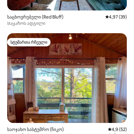
საცხოვრებელი (Red Bluff)
საშუალო შეფა
4,97 (39)
Ყაყაჩოს ადგილი
სტუმართა რჩეული
სტუმართა რჩეული
საოჯახო სასტუმრო (ჩიკო)
საშუალო შე
4,9 (52)