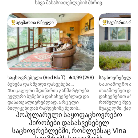
სხვა მახასიათებლების მხრივ.
სტუმართა რჩეული
სტუმართა რჩე
სტუმართა რჩეული მოწინავე ვარიანტი
სტუმართა რჩეული
საცხოვრებელი (Red Bluff)
საშუალო შეფასებაა 5‑დან 4,99
4,99 (298)
საცხოვრებელი (P
ბუნება და მშვიდი დასვენება
Სასიამოვნო ახა
Red Bluff River Haven‑ში
საოჯახო სამთო დ
Უნიკალური მდინარის განმარტოება
ისიამოვნეთ დამ
ველური ბუნების დასასვენებლად და
დასვენებით ამ მ
დასათვალიერებლად. Ვრცელი
რომელიც მდებარ
ბილიკებიდან რამდენიმე წუთის
შუაგულში, ქალა
პოპულარული საყოფაცხოვრებო
სავალზე ვართ და ლასენის პარკიდან
აღდგენის პროცე
დაახლოებით ერთი საათის სავალზე
საცხოვრებელია 
პირობები დასასვენებელ
ვართ. Ჩვენს სახლს აქვს მყიფე და
მეშვეობითაც შე
საცხოვრებლებში, რომლებსაც Vina
ანტიკვარული კომპონენტები და არ
მჭიდროდ ერთმა
არის შესაფერისი შინაური
დაკავშირებული 