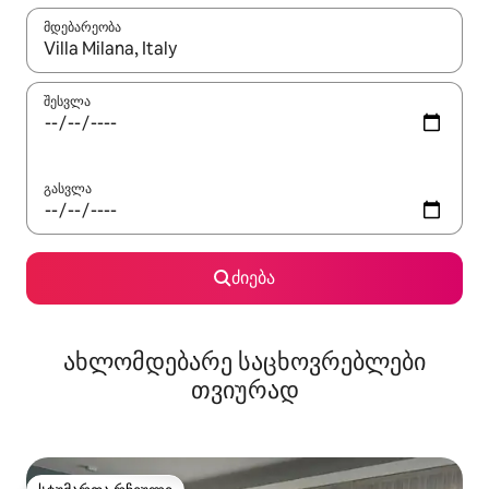
მდებარეობა
როცა შედეგები ხელმისაწვდომი გახდება, ნავიგაციისთვის გამ
შესვლა
გასვლა
ძიება
ახლომდებარე საცხოვრებლები
თვიურად