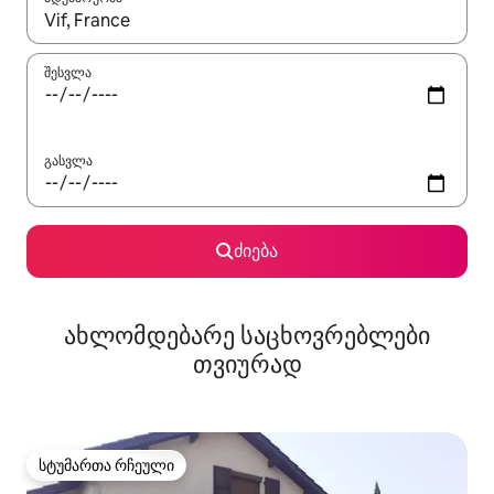
როცა შედეგები ხელმისაწვდომი გახდება, ნავიგაციისთვის გამ
შესვლა
გასვლა
ძიება
ახლომდებარე საცხოვრებლები
თვიურად
სტუმართა რჩეული
სტუმართა რჩეული