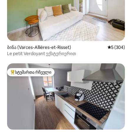
ბინა (Varces-Allières-et-Risset)
საშუალო შე
5 (304)
Le petit Verdoyant ექსტერიერით
სტუმართა რჩეული
სტუმართა რჩეული მოწინავე ვარიანტი