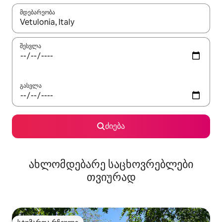
მდებარეობა
როცა შედეგები ხელმისაწვდომი გახდება, ნავიგაციისთვის გამ
შესვლა
გასვლა
ძიება
ახლომდებარე საცხოვრებლები
თვიურად