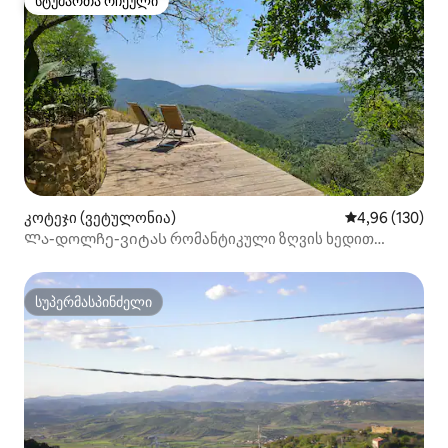
სტუმართა რჩეული
სტუმართა რჩეული
კოტეჯი (ვეტულონია)
საშუალო შეფა
4,96 (130)
Ლა-დოლჩე-ვიტას რომანტიკული ზღვის ხედით
კოტეჯი. ტოსკანა
სუპერმასპინძელი
სუპერმასპინძელი