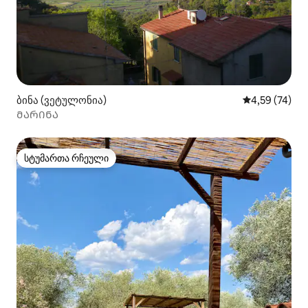
ბინა (ვეტულონია)
საშუალო შეფ
4,59 (74)
ᲛᲐᲠᲘᲜᲐ
სტუმართა რჩეული
სტუმართა რჩეული