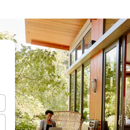
ციისთვის გამოიყენეთ კლავიშები ზემოთ/ქვემოთ მიმართული ისრებით 