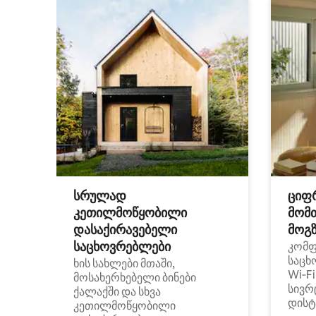
სრულად
ციფ
კეთილმოწყობილი
მომ
დასაქირავებელი
მოგზ
საცხოვრებლები
კომ
საცხ
ხის სახლები მთაში,
Wi‑F
მოსახერხებელი ბინები
სივრ
ქალაქში და სხვა
დისტ
კეთილმოწყობილი