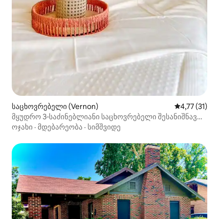
საცხოვრებელი (Vernon)
საშუალო შეფ
4,77 (31)
მყუდრო 3‑საძინებლიანი საცხოვრებელი შესანიშნავ
უბანში. Paradise Pine
ოჯახი
·
მდებარეობა
·
სიმშვიდე