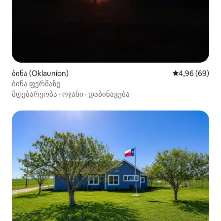
ბინა (Oklaunion)
საშუალო შეფა
4,96 (69)
ბინა ფერმაზე
მდებარეობა
·
ოჯახი
·
დაბინავება