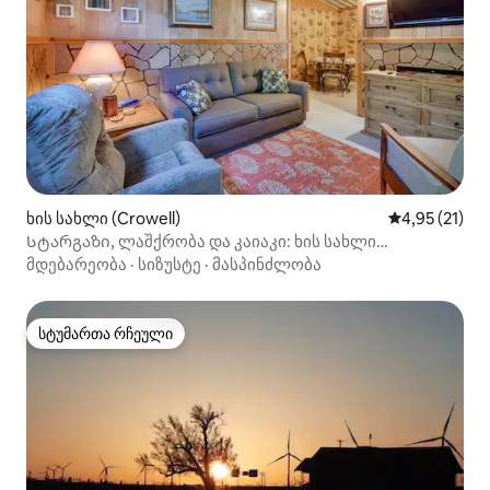
ხის სახლი (Crowell)
საშუალო შეფ
4,95 (21)
Სტარგაზი, ლაშქრობა და კაიაკი: ხის სახლი
სპილენძის შესვენებებთან!
მდებარეობა
·
სიზუსტე
·
მასპინძლობა
სტუმართა რჩეული
სტუმართა რჩეული