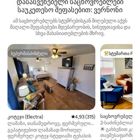
დასასვენებელი საცხოვრებლები
საუკეთესო შეფასებით: ვერნონი
ამ საცხოვრებლებს სტუმრებისგან მიღებული აქვს
მაღალი შეფასებები მდებარეობის, სისუფთავისა და
სხვა მახასიათებლების მხრივ.
სუპერმასპინძელი
სტუმართა რჩე
სუპერმასპინძელი
სტუმართა რჩეული
საცხოვრებელი (El
კოტეჯი (Electra)
საშუალო შეფასებაა 5‑დან 4,9
4,93 (315)
2‑საძინებლიანი ს
ლამაზი, თანამედროვე, ფერმერული
Oklaunion და She
სტუდიოს ტიპის კოტეჯი
🌟 გახსენით კარ
გეპატიჟებით ლამაზად მორთულ
თავშესაფარში! ე
ფერმერულ კოტეჯ‑სტუდიაში ტეხასის